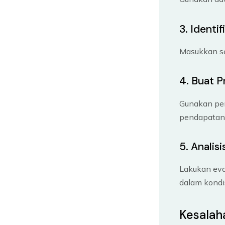
3. Ident
Masukkan se
4. Buat P
Gunakan pen
pendapatan 
5. Analisi
Lakukan eval
dalam kondis
Kesalah