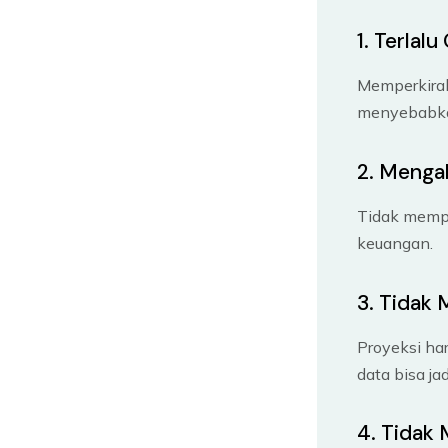
1. Terlalu
Memperkirak
menyebabkan
2. Menga
Tidak mempe
keuangan.
3. Tidak 
Proyeksi har
data bisa jad
4. Tidak