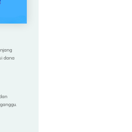
anjang
si dana
 dan
rganggu.