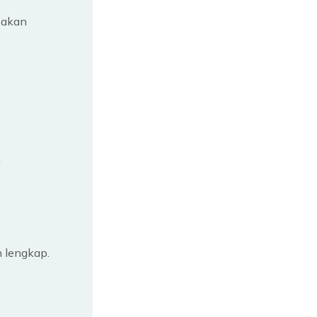
 akan
n
 lengkap.