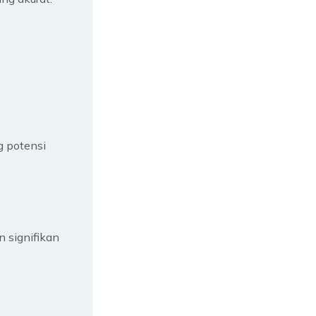
g potensi
n signifikan