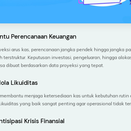
ntu Perencanaan Keuangan
eksi arus kas, perencanaan jangka pendek hingga jangka p
h terstruktur. Keputusan investasi, pengeluaran, hingga aloka
sa dibuat berdasarkan data proyeksi yang tepat.
ola Likuiditas
i membantu menjaga ketersediaan kas untuk kebutuhan rutin
kuiditas yang baik sangat penting agar operasional tidak te
tisipasi Krisis Finansial