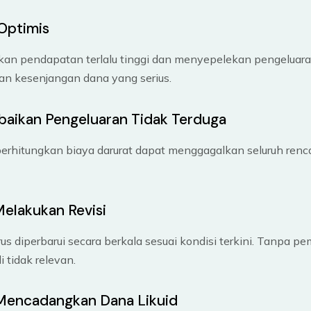
 Optimis
an pendapatan terlalu tinggi dan menyepelekan pengeluar
 kesenjangan dana yang serius.
baikan Pengeluaran Tidak Terduga
rhitungkan biaya darurat dapat menggagalkan seluruh renc
Melakukan Revisi
us diperbarui secara berkala sesuai kondisi terkini. Tanpa p
i tidak relevan.
 Mencadangkan Dana Likuid