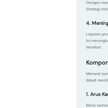
Dengan menga
Strategi mit
4. Mening
Laporan pro
Ini meningk
tersebut.
Kompone
Menurut sum
dapat membe
1. Arus K
Berisi semu