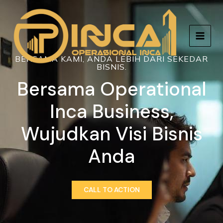
Skip
MAIN
to
MEN
content
BERSAMA KAMI, ANDA LEBIH DARI SEKEDAR
BISNIS.
Bersama Operational
Inca Business,
Wujudkan Visi Bisnis
Anda
CALL TO ACTION