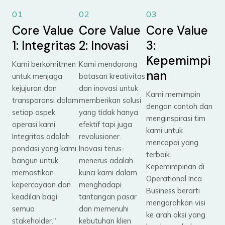
01
02
03
Core Value
Core Value
Core Value
1: Integritas
2: Inovasi
3:
Kepemimpi
Kami berkomitmen
Kami mendorong
nan
untuk menjaga
batasan kreativitas
kejujuran dan
dan inovasi untuk
Kami memimpin
transparansi dalam
memberikan solusi
dengan contoh dan
setiap aspek
yang tidak hanya
menginspirasi tim
operasi kami.
efektif tapi juga
kami untuk
Integritas adalah
revolusioner.
mencapai yang
pondasi yang kami
Inovasi terus-
terbaik.
bangun untuk
menerus adalah
Kepemimpinan di
memastikan
kunci kami dalam
Operational Inca
kepercayaan dan
menghadapi
Business berarti
keadilan bagi
tantangan pasar
mengarahkan visi
semua
dan memenuhi
ke arah aksi yang
stakeholder."
kebutuhan klien