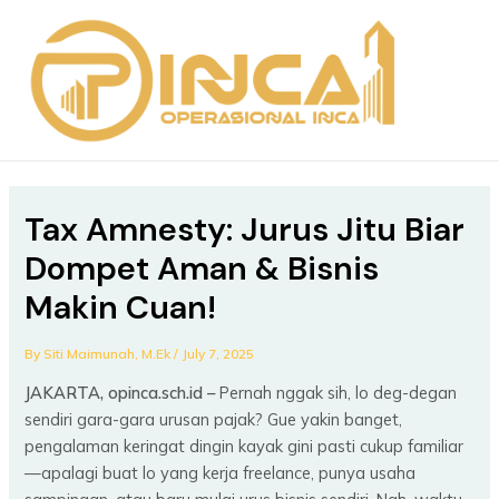
Skip
Post
MAIN
to
navigation
MEN
content
Tax Amnesty: Jurus Jitu Biar
Dompet Aman & Bisnis
Makin Cuan!
By
Siti Maimunah, M.Ek
/
July 7, 2025
JAKARTA, opinca.sch.id –
Pernah nggak sih, lo deg-degan
sendiri gara-gara urusan pajak? Gue yakin banget,
pengalaman keringat dingin kayak gini pasti cukup familiar
—apalagi buat lo yang kerja freelance, punya usaha