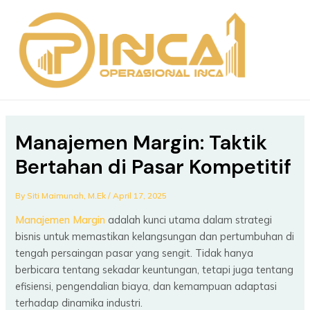
Skip
Post
MAIN
to
navigation
MEN
content
Manajemen Margin: Taktik
Bertahan di Pasar Kompetitif
By
Siti Maimunah, M.Ek
/
April 17, 2025
Manajemen Margin
adalah kunci utama dalam strategi
bisnis untuk memastikan kelangsungan dan pertumbuhan di
tengah persaingan pasar yang sengit. Tidak hanya
berbicara tentang sekadar keuntungan, tetapi juga tentang
efisiensi, pengendalian biaya, dan kemampuan adaptasi
terhadap dinamika industri.