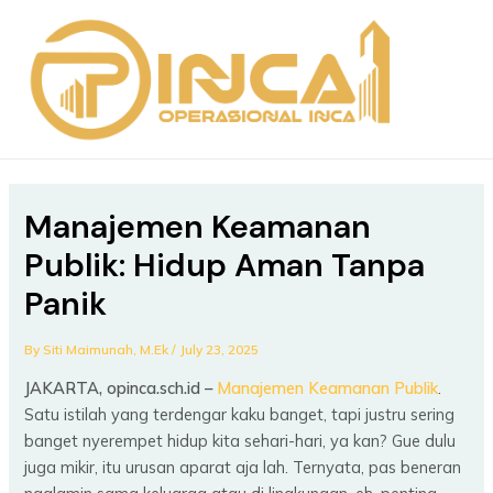
Skip
Post
MAIN
to
navigation
MEN
content
Manajemen Keamanan
Publik: Hidup Aman Tanpa
Panik
By
Siti Maimunah, M.Ek
/
July 23, 2025
JAKARTA, opinca.sch.id –
Manajemen Keamanan Publik
.
Satu istilah yang terdengar kaku banget, tapi justru sering
banget nyerempet hidup kita sehari-hari, ya kan? Gue dulu
juga mikir, itu urusan aparat aja lah. Ternyata, pas beneran