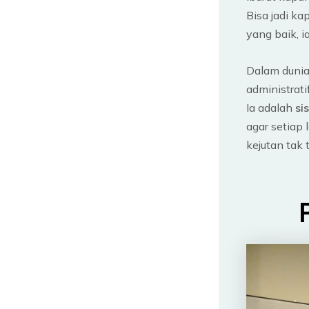
Bisa jadi ka
yang baik, 
Dalam dunia
administratif
Ia adalah
si
agar setiap 
kejutan tak 