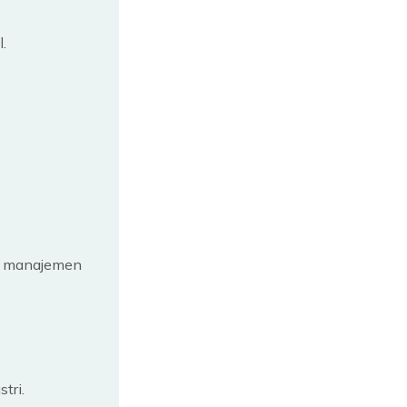
.
au manajemen
tri.