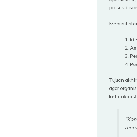
proses bisni
Menurut stan
Ide
Ana
Pe
Pe
Tujuan akhir
agar organi
ketidakpast
“Kon
mema