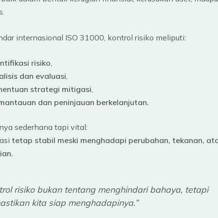
s.
dar internasional ISO 31000, kontrol risiko meliputi:
ntifikasi risiko
,
lisis dan evaluasi
,
nentuan strategi mitigasi
,
mantauan dan peninjauan berkelanjutan.
nya sederhana tapi vital:
sasi
tetap stabil meski menghadapi perubahan, tekanan, at
ian.
trol risiko bukan tentang menghindari bahaya, tetapi
stikan kita siap menghadapinya.”