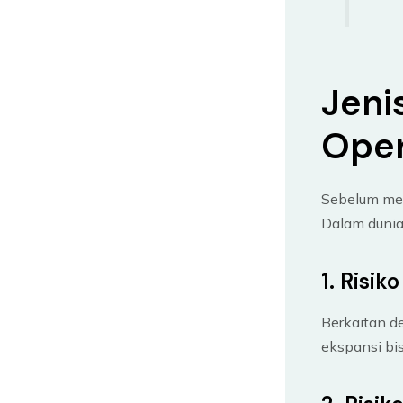
Jeni
Oper
Sebelum mela
Dalam dunia 
1. Risik
Berkaitan d
ekspansi bis