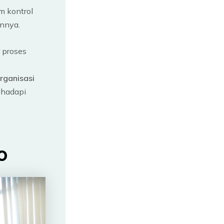
m kontrol
annya.
 proses
rganisasi
ghadapi
o