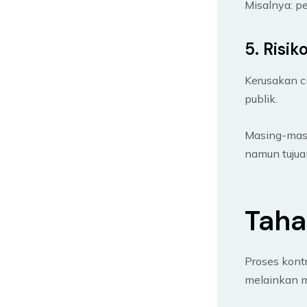
Misalnya: p
5. Risik
Kerusakan ci
publik.
Masing-masi
namun tujua
Taha
Proses kontr
melainkan m