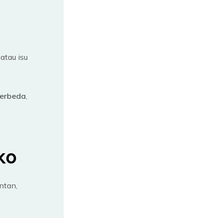
atau isu
berbeda
,
ko
ontan,