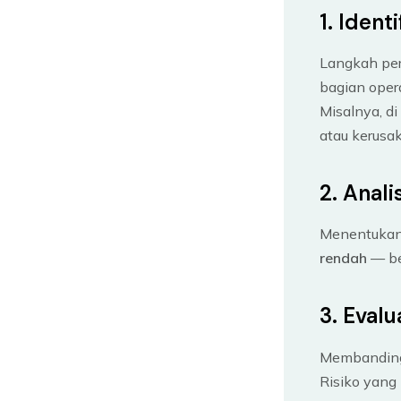
1. Identi
Langkah per
bagian opera
Misalnya, di
atau kerusa
2. Anali
Menentukan 
rendah
— be
3. Evalu
Membandingk
Risiko yang 