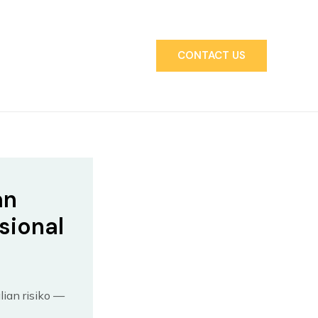
CONTACT US
an
sional
ian risiko —