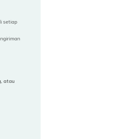
i setiap
engiriman
g, atau