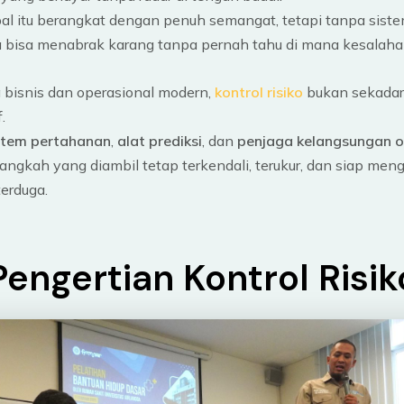
pal itu berangkat dengan penuh semangat, tetapi tanpa siste
ia bisa menabrak karang tanpa pernah tahu di mana kesalah
 bisnis dan operasional modern,
kontrol risiko
bukan sekadar
.
stem pertahanan
,
alat prediksi
, dan
penjaga kelangsungan o
langkah yang diambil tetap terkendali, terukur, dan siap men
terduga.
Pengertian Kontrol Risik