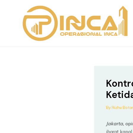
Skip
Post
to
navigation
content
Kontr
Ketid
By
Rizhu Bot
Jakarta,
opi
ibarat kapal