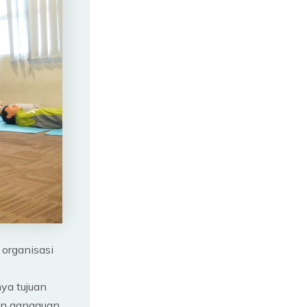
organisasi
ya tujuan
pun gangguan