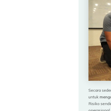
Secara sede
untuk
mengu
Risiko send
operasional