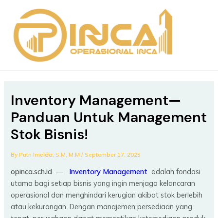
Skip
Post
MAIN
to
navigation
MEN
content
Inventory Management—
Panduan Untuk Management
Stok Bisnis!
By
Putri Imelda, S.M, M.M
/
September 17, 2025
opinca.sch.id
—
Inventory Management
adalah fondasi
utama bagi setiap bisnis yang ingin menjaga kelancaran
operasional dan menghindari kerugian akibat stok berlebih
atau kekurangan. Dengan manajemen persediaan yang