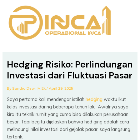
Skip
Post
MAIN
to
navigation
MEN
content
Hedging Risiko: Perlindungan
Investasi dari Fluktuasi Pasar
By
Sandra Dewi, M.Ek
/
April 29, 2025
Saya pertama kali mendengar istilah
hedging
waktu ikut
kelas investasi daring beberapa tahun lalu. Awalnya saya
kira itu teknik rumit yang cuma bisa dilakukan perusahaan
besar. Tapi begitu dijelaskan bahwa hed ging adalah cara
melindungi nilai investasi dari gejolak pasar, saya langsung
tertarik.