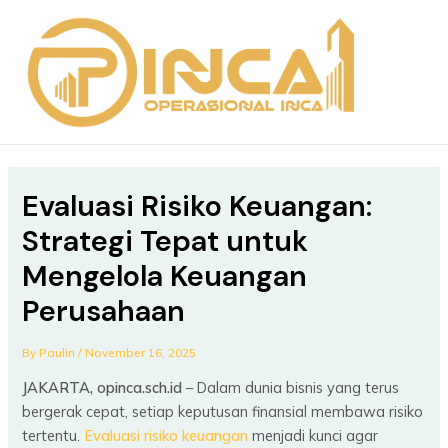
Skip
Post
MAIN
to
navigation
MEN
content
Evaluasi Risiko Keuangan:
Strategi Tepat untuk
Mengelola Keuangan
Perusahaan
By
Paulin
/
November 16, 2025
JAKARTA, opinca.sch.id
– Dalam dunia bisnis yang terus
bergerak cepat, setiap keputusan finansial membawa risiko
tertentu.
Evaluasi risiko keuangan
menjadi kunci agar