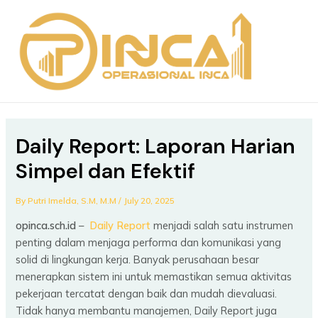
Skip
Post
MAIN
to
navigation
MEN
content
Daily Report: Laporan Harian
Simpel dan Efektif
By
Putri Imelda, S.M, M.M
/
July 20, 2025
opinca.sch.id
–
Daily Report
menjadi salah satu instrumen
penting dalam menjaga performa dan komunikasi yang
solid di lingkungan kerja. Banyak perusahaan besar
menerapkan sistem ini untuk memastikan semua aktivitas
pekerjaan tercatat dengan baik dan mudah dievaluasi.
Tidak hanya membantu manajemen, Daily Report juga