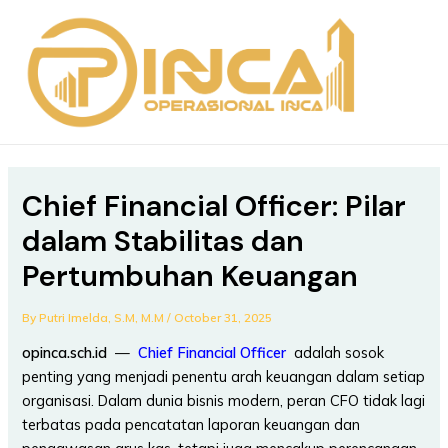
Skip
Post
MAIN
to
navigation
MEN
content
Chief Financial Officer: Pilar
dalam Stabilitas dan
Pertumbuhan Keuangan
By
Putri Imelda, S.M, M.M
/
October 31, 2025
opinca.sch.id
—
Chief Financial Officer
adalah sosok
penting yang menjadi penentu arah keuangan dalam setiap
organisasi. Dalam dunia bisnis modern, peran CFO tidak lagi
terbatas pada pencatatan laporan keuangan dan