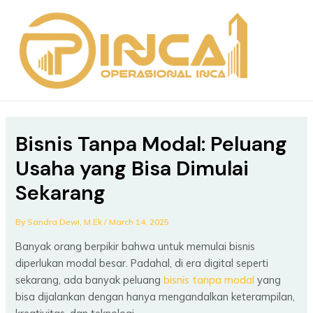
Skip
Post
MAIN
to
navigation
MEN
content
Bisnis Tanpa Modal: Peluang
Usaha yang Bisa Dimulai
Sekarang
By
Sandra Dewi, M.Ek
/
March 14, 2025
Banyak orang berpikir bahwa untuk memulai bisnis
diperlukan modal besar. Padahal, di era digital seperti
sekarang, ada banyak peluang
bisnis tanpa modal
yang
bisa dijalankan dengan hanya mengandalkan keterampilan,