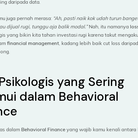
ing daripada data.
u juga pernah merasa:
“Ah, pasti naik kok udah turun banget
u dijual rugi, tunggu aja balik modal.”
Nah, itu namanya
los
gis yang bikin kita tahan investasi rugi karena takut mengak
lam
financial management
, kadang lebih baik cut loss darip
ong.
 Psikologis yang Sering
mui dalam Behavioral
nce
ias dalam
Behavioral Finance
yang wajib kamu kenali antara l