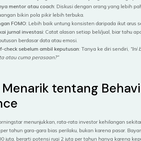
nya mentor atau coach
: Diskusi dengan orang yang lebih p
angan bikin pola pikir lebih terbuka.
ngan FOMO
: Lebih baik untung konsisten daripada ikut arus s
ai jurnal investasi
: Catat alasan setiap beli/jual, biar tahu a
putusan berdasar data atau emosi.
lf-check sebelum ambil keputusan
: Tanya ke diri sendiri,
“Ini
ta atau cuma perasaan?”
 Menarik tentang Behavi
nce
orningstar menunjukkan, rata-rata investor kehilangan sekit
per tahun gara-gara bias perilaku, bukan karena pasar. Baya
00 juta, berarti potensi rugi 2 juta per tahun hanya karena ke