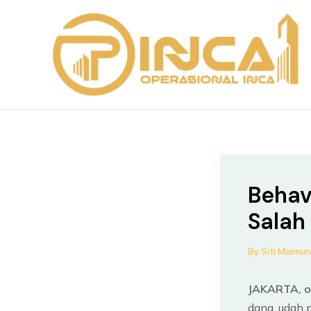
Skip
Post
to
navigation
content
Behav
Salah 
By
Siti Maimu
JAKARTA, op
dana, udah 