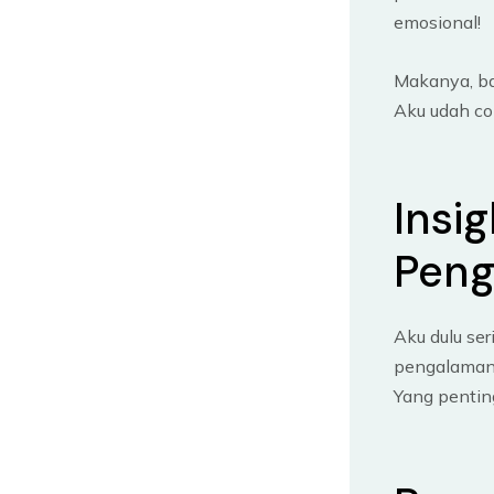
emosional!
Makanya, b
Aku udah co
Insig
Peng
Aku dulu ser
pengalaman i
Yang penting