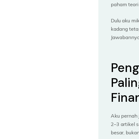
paham teori
Dulu aku mi
kadang tetap
Jawabannya a
Peng
Pali
Fina
Aku pernah 
2–3 artikel 
besar, buka