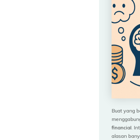
Buat yang ba
menggabungk
financial
. I
alasan bany