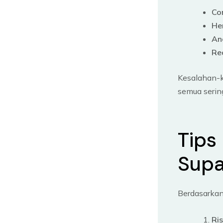
Co
He
An
Re
Kesalahan-k
semua sering
Tips
Supa
Berdasarkan 
Ris