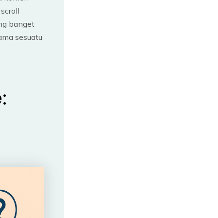
scroll
ing banget
sama sesuatu
: