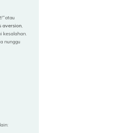
!”
atau
s aversion
,
ui kesalahan.
ada nunggu
ain: