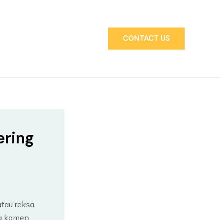
CONTACT US
ering
tau reksa
ca komen