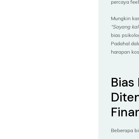
percaya feel
Mungkin kam
“Sayang kala
bias psikolo
Padahal da
harapan kos
Bias
Dite
Fina
Beberapa b