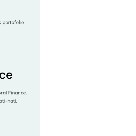
portofolio.
nce
ral Finance
,
ti-hati.