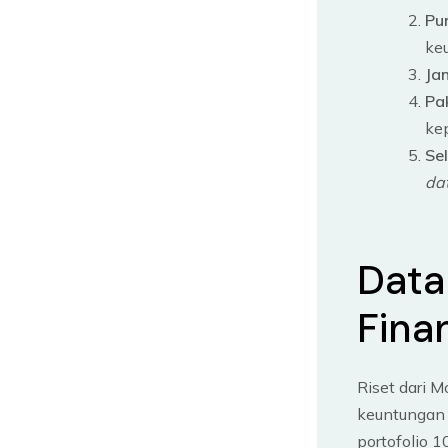
Pu
keu
Ja
Pak
ke
Se
da
Data
Fina
Riset dari M
keuntungan 
portofolio 1