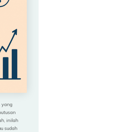
u yang
putusan
h, inilah
au sudah