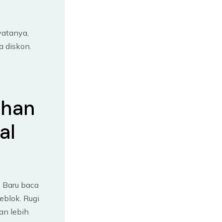
yatanya,
a diskon.
ahan
al
. Baru baca
eblok. Rugi
an lebih