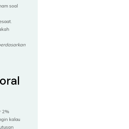
aham soal
esaat.
pakah
 berdasarkan
oral
ar 2%
ngin kalau
putusan