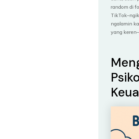
random di f
TikTok–ngiku
ngalamin ka
yang keren
Meng
Psik
Keu