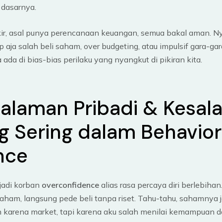
 dasarnya.
kir, asal punya perencanaan keuangan, semua bakal aman. N
 aja salah beli saham, over budgeting, atau impulsif gara-gar
da di bias-bias perilaku yang nyangkut di pikiran kita.
alaman Pribadi & Kesal
ng Sering dalam Behavior
nce
jadi korban
overconfidence
alias rasa percaya diri berlebihan
saham, langsung pede beli tanpa riset. Tahu-tahu, sahamnya j
n karena market, tapi karena aku salah menilai kemampuan d