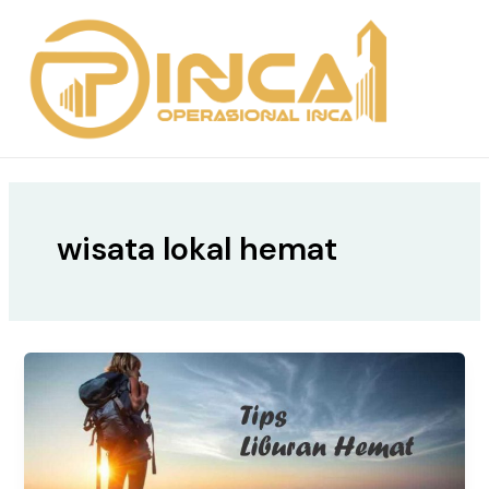
Skip
MAIN
to
MEN
content
wisata lokal hemat