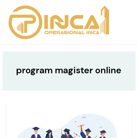
Skip
MAIN
to
MEN
content
program magister online