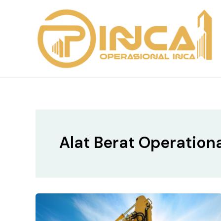
Skip
to
content
Alat Berat Operation